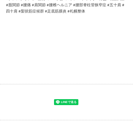
#股関節 #腰痛 #肩関節 #腰椎ヘルニア #腰部脊柱管狭窄症 #五十肩 #
四十肩 #梨状筋症候群 #足底筋膜炎 #札幌整体