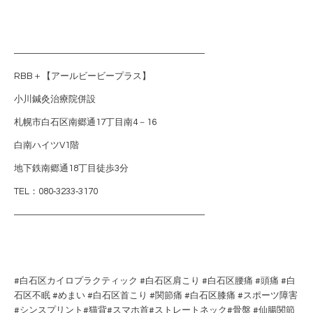
―――――――――――――――――――――
RBB＋【アールビービープラス】
小川鍼灸治療院併設
札幌市白石区南郷通17丁目南4－16
白南ハイツV1階
地下鉄南郷通18丁目徒歩3分
TEL：080‐3233‐3170
―――――――――――――――――――――
#白石区カイロプラクティック #白石区肩こり #白石区腰痛 #頭痛 #白
石区不眠 #めまい #白石区首こり #関節痛 #白石区膝痛 #スポーツ障害
#シンスプリント#猫背#スマホ首#ストレートネック#骨盤 #仙腸関節