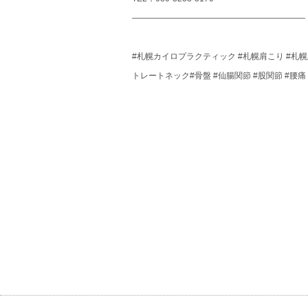
―――――――――――――――――――――
#札幌カイロプラクティック #札幌肩こり #札幌腰
トレートネック#骨盤 #仙腸関節 #股関節 #腰痛