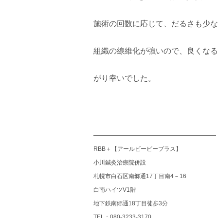
施術の回数に応じて、だるさも少な
組織の線維化が強いので、良くなる
がり幸いでした。
―――――――――――――――――――――
RBB＋【アールビービープラス】
小川鍼灸治療院併設
札幌市白石区南郷通17丁目南4－16
白南ハイツV1階
地下鉄南郷通18丁目徒歩3分
TEL：080‐3233‐3170