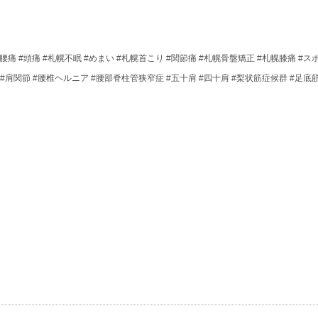
痛 #頭痛 #札幌不眠 #めまい #札幌首こり #関節痛 #札幌骨盤矯正 #札幌膝痛 #
 #肩関節 #腰椎ヘルニア #腰部脊柱管狭窄症 #五十肩 #四十肩 #梨状筋症候群 #足