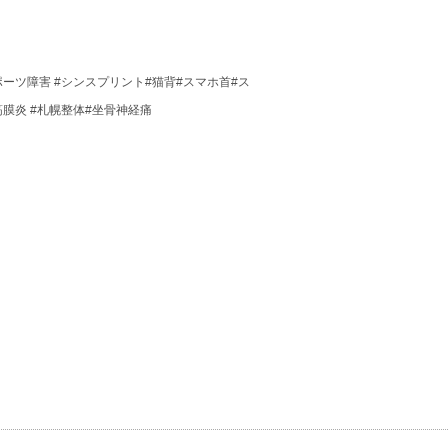
スポーツ障害 #シンスプリント#猫背#スマホ首#ス
底筋膜炎 #札幌整体#坐骨神経痛