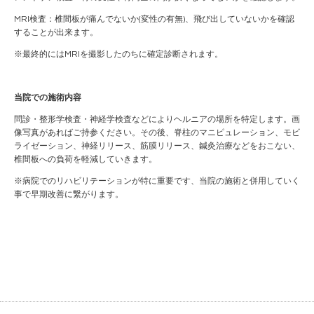
MRI検査：椎間板が痛んでないか(変性の有無)、飛び出していないかを確認
することが出来ます。
※最終的にはMRIを撮影したのちに確定診断されます。
当院での施術内容
問診・整形学検査・神経学検査などによりヘルニアの場所を特定します。画
像写真があればご持参ください。その後、脊柱のマニピュレーション、モビ
ライゼーション、神経リリース、筋膜リリース、鍼灸治療などをおこない、
椎間板への負荷を軽減していきます。
※病院でのリハビリテーションが特に重要です、当院の施術と併用していく
事で早期改善に繋がります。