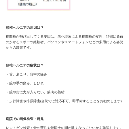
頸椎ヘルニアの原因は？
椎間板が飛び出してくる要因は、老化現象による椎間板の変性、頚部に負荷
のかかるスポーツ経験者、パソコンやスマートフォンなどの多用による姿勢
からの影響です。
頸椎ヘルニアの症状は？
・首、肩こり、背中の痛み
・腕や手の痛み、しびれ
・腕や指に力が入らない、筋肉の萎縮
・歩行障害や排尿障害(当院では対応不可、即手術することをお勧めします)
病院での画像検査・所見
レントゲン検査：骨の変性や骨同士の間が狭くなってないかを確認します。